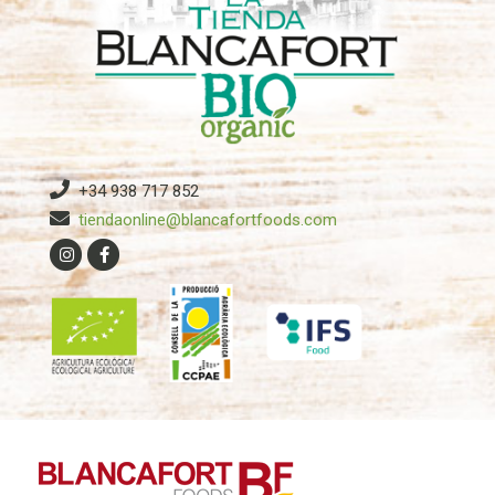
+34 938 717 852
tiendaonline@blancafortfoods.com