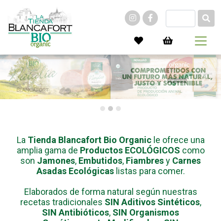
Previous
Next
La
Tienda Blancafort Bio Organic
le ofrece una
amplia gama de
Productos ECOLÓGICOS
como
son
Jamones
,
Embutidos
,
Fiambres
y
Carnes
Asadas Ecológicas
listas para comer.
Elaborados de forma natural según nuestras
recetas tradicionales
SIN Aditivos Sintéticos
,
SIN Antibióticos
,
SIN Organismos