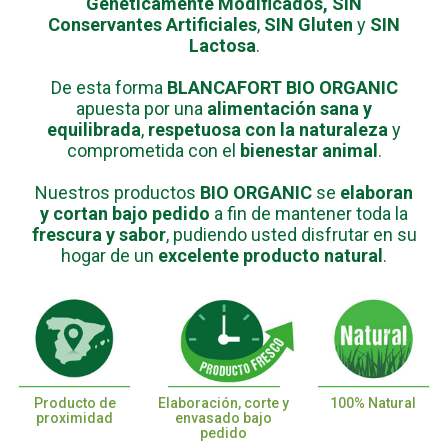
Genéticamente Modificados,
SIN
Conservantes Artificiales
,
SIN Gluten
y
SIN
Lactosa
.
De esta forma
BLANCAFORT BIO ORGANIC
apuesta por una
alimentación sana y
equilibrada
,
respetuosa con la naturaleza
y
comprometida con el
bienestar animal
.
Nuestros productos
BIO ORGANIC
se
elaboran
y cortan bajo pedido
a fin de mantener toda la
frescura y sabor
, pudiendo usted disfrutar en su
hogar de un
excelente producto natural
.
Producto de
Elaboración, corte y
100% Natural
proximidad
envasado bajo
pedido